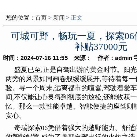
您的位置：
首页
>
新闻
>
正文
可城可野，畅玩一夏，探索06
补贴37000元
时间：2024-07-16 11:55 来源： 作者：admin
盛夏已至,正是自驾出游的黄金时节。阳光
两旁的风景如同画卷般缓缓展开,等待着每一
验。寻一个周末,远离都市的喧嚣,驾驶着爱
间,不仅能让心灵得到彻底的放松,还能收获
忆。那么一款性能卓越、智能便捷的座驾则
安心。
奇瑞探索06凭借着强大的越野能力、舒
的智能配置,成为了暑期自驾出行的火热之选