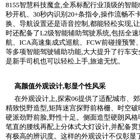
8155智慧科技魔盒,全系标配行业顶级的智能8
秒开机、30秒内识别20+条指令,操作流畅
换、导航设置还是语音控制,都能轻松实现,
时还配备了L2级智能辅助驾驶系统,包括全速
航、ICA高速集成式巡航、FCW前碰撞预警
等多项智能驾驶辅助功能,大大提升了行车安
是新手司机也可以轻松上手,旅途无忧。
高颜值外观设计,彰显个性风采
在外观设计上,探索06提供了适配城市、
精致悦野造型,矩阵迷宫探野前格栅、时空破
硬派劲野前脸,野性十足。侧面造型硬朗风格
笔直的腰线再配上分体式大灯设计,并配备贯穿
有极高的辨识度。这样的外观设计不仅彰显