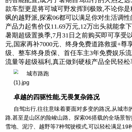
款车型更是将可城可野发挥到极致,不论你是
飒的越野派,探索06都可以满足你对生活调
产品力起售价仅11.69万元,12万出头就能拿
暑期超级置换季,7月31日之前购买即可享受以
元,国家再补7000元、终身免费道路救援+尊
级、整车终身质保、首任车主3年免费娱乐
流量等超级福利,真正做到硬核产品全民轻松
卓越的四驱性能,无畏复杂路况
自驾出行,往往意味着要面对多变的路况,从城市
路,甚至是山区的险峻山路。探索06搭载的全场景智
雪地、泥泞、越野等7种驾驶模式,可以轻松满足19