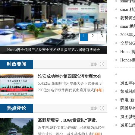
smar
smar
菱势黄
smart
2026
1
2
3
全新M
Honda携全领域产品及安全技术成果参展第八届进口博览会
Hon
Hon
时政要闻
更多
淮安成功举办第四届淮河华商大会
岚图年
5月22日,第四届淮河华商大会正式开幕,近
200位知名侨领华商代表出席开幕式
[
详细
]
荣威纯电
驭电·新
热点评论
更多
阿维塔
岚图梦
豪野新境界，BJ60雷霆以“更猛、
岚图知
近年来,越野文化迅速崛起,已然成为现代生
活方式的一部分。越来越多的人逃
[
详细
]