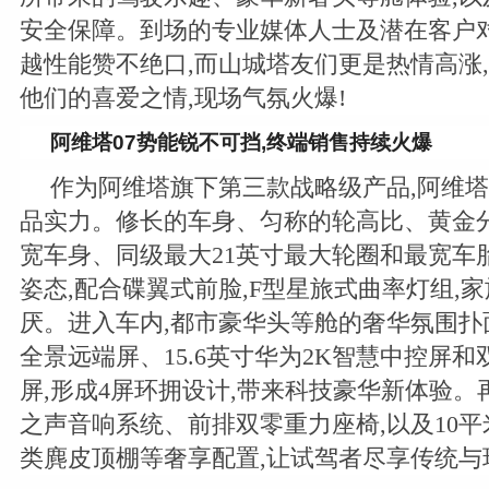
安全保障。到场的专业媒体人士及潜在客户对
越性能赞不绝口,而山城塔友们更是热情高涨
他们的喜爱之情,现场气氛火爆!
阿维塔07
势能锐不可挡
,
终端销售持续火爆
作为阿维塔旗下第三款战略级产品,阿维塔
品实力。修长的车身、匀称的轮高比、黄金分
宽车身、同级最大21英寸最大轮圈和最宽车
姿态,配合碟翼式前脸,F型星旅式曲率灯组,
厌。进入车内,都市豪华头等舱的奢华氛围扑面而
全景远端屏、15.6英寸华为2K智慧中控屏和
屏,形成4屏环拥设计,带来科技豪华新体验。
之声音响系统、前排双零重力座椅,以及10平
类麂皮顶棚等奢享配置,让试驾者尽享传统与