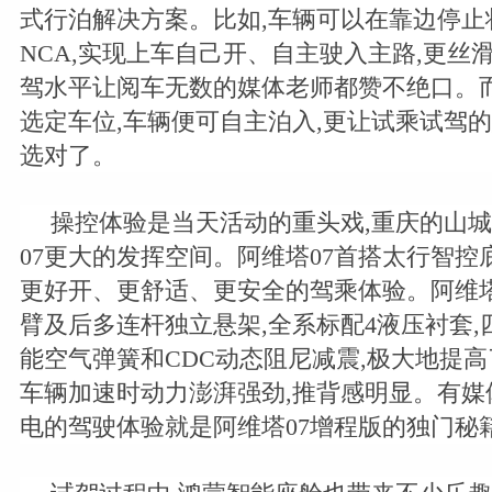
式行泊解决方案。比如,车辆可以在靠边停止
NCA,实现上车自己开、自主驶入主路,更丝
驾水平让阅车无数的媒体老师都赞不绝口。
选定车位,车辆便可自主泊入,更让试乘试驾
选对了。
操控体验是当天活动的重头戏,重庆的山城
07更大的发挥空间。阿维塔07首搭太行智控
更好开、更舒适、更安全的驾乘体验。阿维塔
臂及后多连杆独立悬架,全系标配4液压衬套
能空气弹簧和CDC动态阻尼减震,极大地提
车辆加速时动力澎湃强劲,推背感明显。有媒
电的驾驶体验就是阿维塔07增程版的独门秘