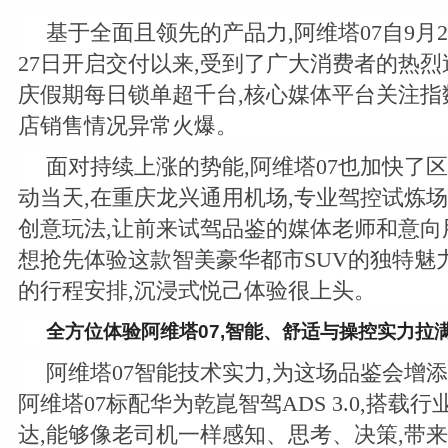
基于全面且领先的产品力,阿维塔07自9月
27日开启交付以来,受到了广大消费者的热烈
庆假期每日锁单超千台,核心媒体平台关注指
店销售情况异常火爆。
面对持续上涨的势能,阿维塔07也加快了
动当天,在重庆龙兴通用机场,专业驾控试炼
创意玩法,让前来试驾品鉴的媒体老师和意向
想抢先体验这款智美豪华都市SUV的独特魅
的行程安排,沉浸式悦己体验很上头。
全方位体验阿维塔0
7
,
智能、舒适与操控
实力拉
阿维塔07智能技术实力,为这场品鉴会增
阿维塔07标配华为乾崑智驾ADS 3.0,搭载行
达,能够像老司机一样感知、思考、决策,带